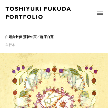
白蓮自叙伝 荊棘の実／柳原白蓮
単行本