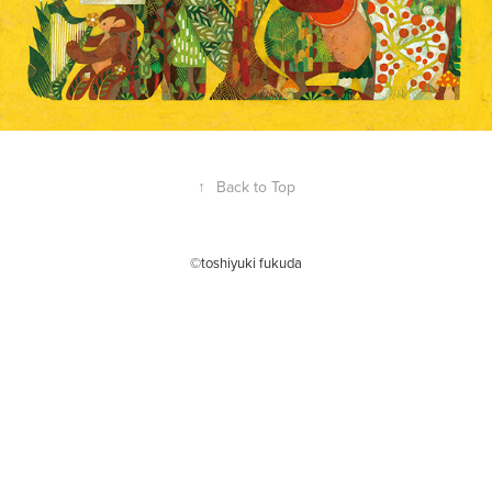
↑
Back to Top
©toshiyuki fukuda