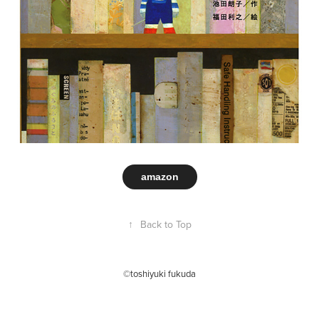
amazon
↑
Back to Top
©toshiyuki fukuda