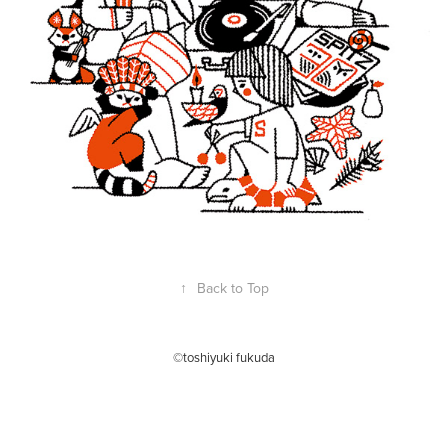
↑
Back to Top
©toshiyuki fukuda