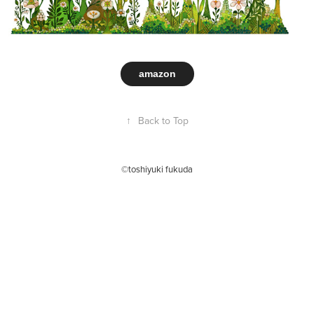
amazon
↑
Back to Top
©toshiyuki fukuda